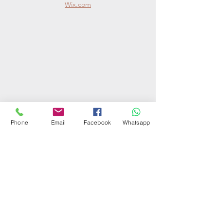
© 2025
HerzBerg Manufaktur created with
Wix.com
Phone
Email
Facebook
Whatsapp